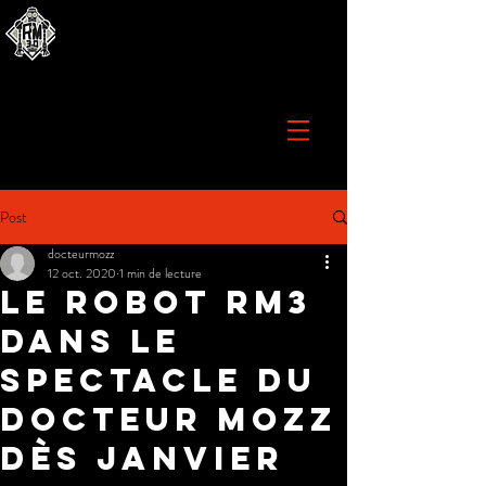
Post
docteurmozz
12 oct. 2020
1 min de lecture
Le robot rm3
dans le
spectacle du
docteur mozz
dès janvier